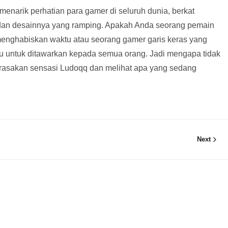
narik perhatian para gamer di seluruh dunia, berkat
, dan desainnya yang ramping. Apakah Anda seorang pemain
enghabiskan waktu atau seorang gamer garis keras yang
tu untuk ditawarkan kepada semua orang. Jadi mengapa tidak
rasakan sensasi Ludoqq dan melihat apa yang sedang
Next