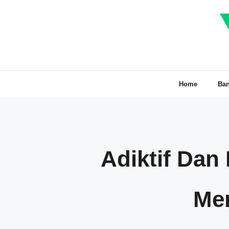
Skip
to
content
Home
Ba
Adiktif Da
Me