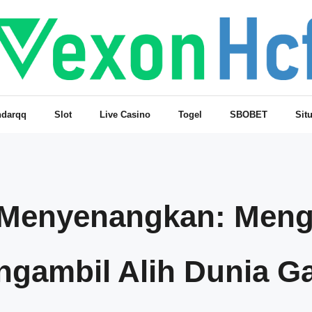
ndarqq
Slot
Live Casino
Togel
SBOBET
Sit
n Menyenangkan: Men
ngambil Alih Dunia G