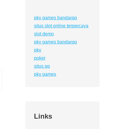
pkv games bandarqq
situs slot online terpercaya
slot demo
pkv games bandarqq
pkv
poker
situs qq
pkv games
Links