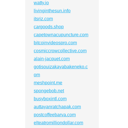
watty.io
livinginthesun.info
itsriz.com
cargoods.shop
capetownacupuncture.com
bitcoinvideospro.com
cosmiccrowcollective.com
alain-jacquet.com
gotisouizakayabakeneko.c
om
meshpoint.me
spongebob.net
busyboxintl.com
auttayanratchapak.com
postcoffeebarva.com
elteatromilliondollar.com