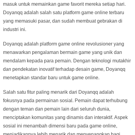
masuk untuk memainkan game favorit mereka setiap hari.
Doyanqq adalah salah satu platform game online terbaru
yang memasuki pasar, dan sudah membuat gebrakan di
industri ini.
Doyanqq adalah platform game online revolusioner yang
menawarkan pengalaman bermain game yang unik dan
mendalam kepada para pemain. Dengan teknologi mutakhir
dan pendekatan inovatif terhadap desain game, Doyanqq
menetapkan standar baru untuk game online.
Salah satu fitur paling menarik dari Doyanqq adalah
fokusnya pada permainan sosial. Pemain dapat terhubung
dengan teman dan pemain lain dari seluruh dunia,
menciptakan komunitas yang dinamis dan interaktif. Aspek
sosial ini menambah dimensi baru pada game online,
menjadikannya lebih menarik dan menyenangkan bagi