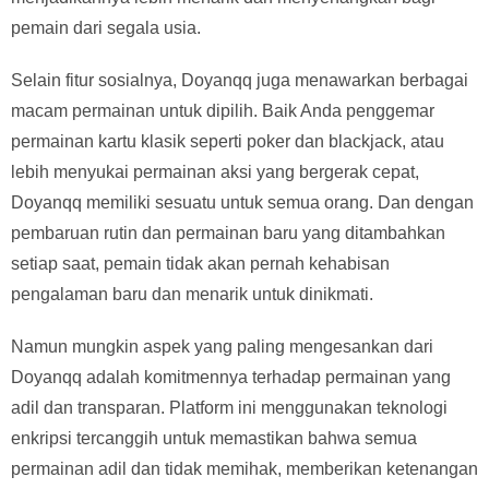
pemain dari segala usia.
Selain fitur sosialnya, Doyanqq juga menawarkan berbagai
macam permainan untuk dipilih. Baik Anda penggemar
permainan kartu klasik seperti poker dan blackjack, atau
lebih menyukai permainan aksi yang bergerak cepat,
Doyanqq memiliki sesuatu untuk semua orang. Dan dengan
pembaruan rutin dan permainan baru yang ditambahkan
setiap saat, pemain tidak akan pernah kehabisan
pengalaman baru dan menarik untuk dinikmati.
Namun mungkin aspek yang paling mengesankan dari
Doyanqq adalah komitmennya terhadap permainan yang
adil dan transparan. Platform ini menggunakan teknologi
enkripsi tercanggih untuk memastikan bahwa semua
permainan adil dan tidak memihak, memberikan ketenangan