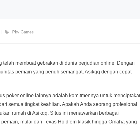
Pkv Games
ng telah membuat gebrakan di dunia perjudian online. Dengan
unitas pemain yang penuh semangat, Asikqq dengan cepat
tus poker online lainnya adalah komitmennya untuk menciptaka
dari semua tingkat keahlian. Apakah Anda seorang profesional
an rumah di Asikqq. Situs ini menawarkan berbagai
p pemain, mulai dari Texas Hold’em klasik hingga Omaha yang