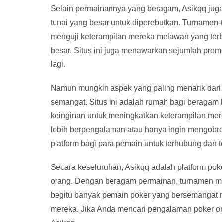
Selain permainannya yang beragam, Asikqq jug
tunai yang besar untuk diperebutkan. Turnamen-
menguji keterampilan mereka melawan yang terb
besar. Situs ini juga menawarkan sejumlah prom
lagi.
Namun mungkin aspek yang paling menarik dari
semangat. Situs ini adalah rumah bagi beragam 
keinginan untuk meningkatkan keterampilan mer
lebih berpengalaman atau hanya ingin mengobro
platform bagi para pemain untuk terhubung dan 
Secara keseluruhan, Asikqq adalah platform pok
orang. Dengan beragam permainan, turnamen me
begitu banyak pemain poker yang bersemangat me
mereka. Jika Anda mencari pengalaman poker o