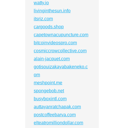
watty.io
livinginthesun.info
itsriz.com
cargoods.shop
capetownacupuncture.com
bitcoinvideospro.com
cosmiccrowcollective.com
alain-jacquet.com
gotisouizakayabakeneko.c
om
meshpoint.me
spongebob.net
busyboxintl.com
auttayanratchapak.com
postcoffeebarva.com
elteatromilliondollar.com