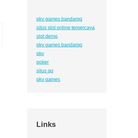
pkv games bandarqq
situs slot online terpercaya
slot demo
pkv games bandarqq
pkv
poker
situs qq
pkv games
Links