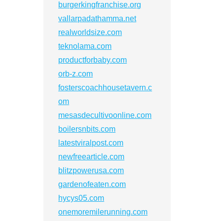
burgerkingfranchise.org
vallarpadathamma.net
realworldsize.com
teknolama.com
productforbaby.com
orb-z.com
fosterscoachhousetavern.c
om
mesasdecultivoonline.com
boilersnbits.com
latestviralpost.com
newfreearticle.com
blitzpowerusa.com
gardenofeaten.com
hycys05.com
onemoremilerunning.com