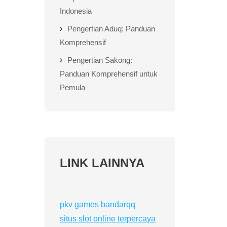
Indonesia
Pengertian Aduq: Panduan
Komprehensif
Pengertian Sakong:
Panduan Komprehensif untuk
Pemula
LINK LAINNYA
pkv games bandarqq
situs slot online terpercaya