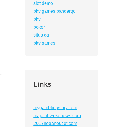
slot demo
pkv games bandarqq
n
pkv
i
poker
situs qq
pkv games
Links
mygamblingstory.com
majalahwekonews.com
2017hoganoutlet.com