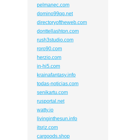
pelmanec.com
domino99qq.net
directoryoftheweb.com
donttellashton.com
rush3studio.com
roro90.com
herzio.com
in-hi5.com
krainafantasy.info
todas-noticias.com
senikartu.com
rusportal.net
watty.io
livinginthesun.info
itsriz.com
cargoods.shop