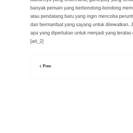
banyak pemain yang berbondong-bondong memai
atau pendatang baru yang ingin mencoba per
dan bermanfaat yang sayang untuk dilewatkan. 
apa yang diperlukan untuk menjadi yang teratas
[ad_2]
Prev