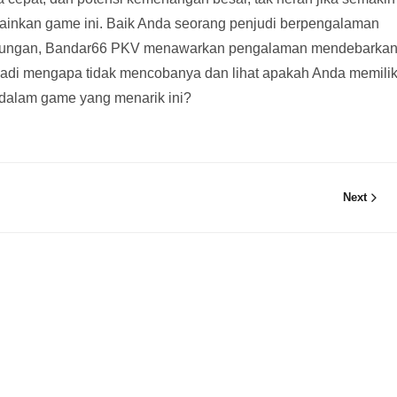
nkan game ini. Baik Anda seorang penjudi berpengalaman
untungan, Bandar66 PKV menawarkan pengalaman mendebarka
Jadi mengapa tidak mencobanya dan lihat apakah Anda memilik
 dalam game yang menarik ini?
Next