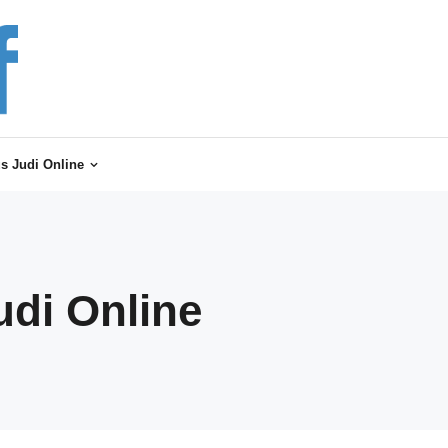
us Judi Online
udi Online