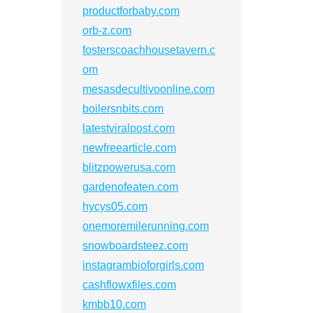
productforbaby.com
orb-z.com
fosterscoachhousetavern.c
om
mesasdecultivoonline.com
boilersnbits.com
latestviralpost.com
newfreearticle.com
blitzpowerusa.com
gardenofeaten.com
hycys05.com
onemoremilerunning.com
snowboardsteez.com
instagrambioforgirls.com
cashflowxfiles.com
kmbb10.com