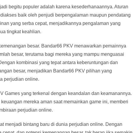
di begitu populer adalah karena kesederhanaannya. Aturan
diakses baik oleh penjudi berpengalaman maupun pendatang
mainan yang serba cepat, menjadikannya pengalaman yang
a tingkat keahlian.
nsi kemenangan besar. Bandar66 PKV menawarkan pemainnya
lah besar, terutama bagi mereka yang mampu menguasai
Dengan kombinasi yang tepat antara keberuntungan dan
ngan besar, menjadikan Bandar66 PKV pilihan yang
 perjudian online.
 PKV Games yang terkenal dengan keandalan dan keamanannya.
an keuangan mereka aman saat memainkan game ini, memberi
biraan perjudian online.
 menjadi bintang baru di dunia perjudian online. Dengan
 cepat, dan potensi kemenangan besar, tak heran jika semakin