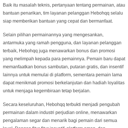
Baik itu masalah teknis, pertanyaan tentang permainan, atau
bantuan penarikan, tim layanan pelanggan Hebohqq selalu
siap memberikan bantuan yang cepat dan bermanfaat.
Selain pilihan permainannya yang mengesankan,
antarmuka yang ramah pengguna, dan layanan pelanggan
terbaik, Hebohqq juga menawarkan bonus dan promosi
yang melimpah kepada para pemainnya. Pemain baru dapat
memanfaatkan bonus sambutan, putaran gratis, dan insentif
lainnya untuk memulai di platform, sementara pemain lama
dapat menikmati promosi berkelanjutan dan hadiah loyalitas
untuk menjaga kegembiraan tetap berjalan.
Secara keseluruhan, Hebohqq terbukti menjadi pengubah
permainan dalam industri perjudian online, menawarkan
pengalaman segar dan menarik bagi pemain dari semua