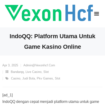
Skip
to
content
IndoQQ: Platform Utama Untuk
Game Kasino Online
Apr 3, 2025
Admin@vexonhcf.com
Bandarqq
,
Live Casino
,
Slot
Casino
,
Judi Bola
,
Pkv Games
,
Slot
[ad_1]
IndoQQ dengan cepat menjadi platform utama untuk game