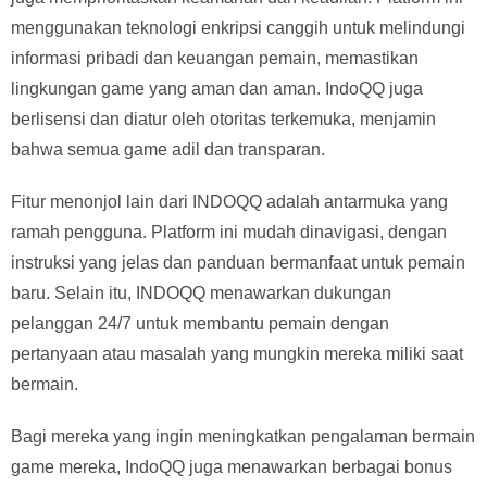
menggunakan teknologi enkripsi canggih untuk melindungi
informasi pribadi dan keuangan pemain, memastikan
lingkungan game yang aman dan aman. IndoQQ juga
berlisensi dan diatur oleh otoritas terkemuka, menjamin
bahwa semua game adil dan transparan.
Fitur menonjol lain dari INDOQQ adalah antarmuka yang
ramah pengguna. Platform ini mudah dinavigasi, dengan
instruksi yang jelas dan panduan bermanfaat untuk pemain
baru. Selain itu, INDOQQ menawarkan dukungan
pelanggan 24/7 untuk membantu pemain dengan
pertanyaan atau masalah yang mungkin mereka miliki saat
bermain.
Bagi mereka yang ingin meningkatkan pengalaman bermain
game mereka, IndoQQ juga menawarkan berbagai bonus