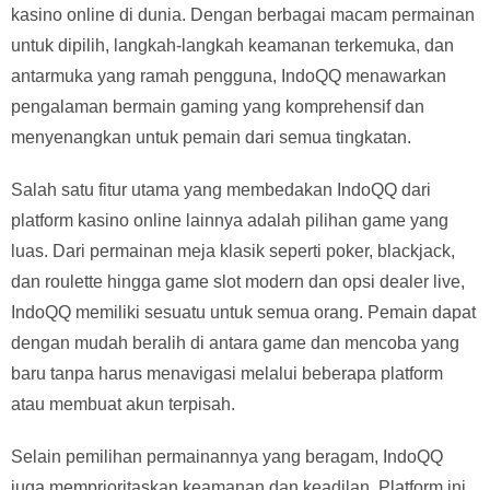
kasino online di dunia. Dengan berbagai macam permainan
untuk dipilih, langkah-langkah keamanan terkemuka, dan
antarmuka yang ramah pengguna, IndoQQ menawarkan
pengalaman bermain gaming yang komprehensif dan
menyenangkan untuk pemain dari semua tingkatan.
Salah satu fitur utama yang membedakan IndoQQ dari
platform kasino online lainnya adalah pilihan game yang
luas. Dari permainan meja klasik seperti poker, blackjack,
dan roulette hingga game slot modern dan opsi dealer live,
IndoQQ memiliki sesuatu untuk semua orang. Pemain dapat
dengan mudah beralih di antara game dan mencoba yang
baru tanpa harus menavigasi melalui beberapa platform
atau membuat akun terpisah.
Selain pemilihan permainannya yang beragam, IndoQQ
juga memprioritaskan keamanan dan keadilan. Platform ini