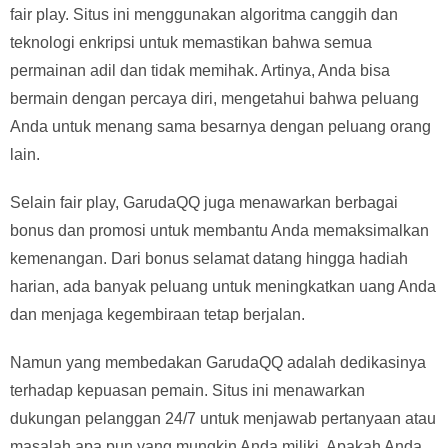
fair play. Situs ini menggunakan algoritma canggih dan
teknologi enkripsi untuk memastikan bahwa semua
permainan adil dan tidak memihak. Artinya, Anda bisa
bermain dengan percaya diri, mengetahui bahwa peluang
Anda untuk menang sama besarnya dengan peluang orang
lain.
Selain fair play, GarudaQQ juga menawarkan berbagai
bonus dan promosi untuk membantu Anda memaksimalkan
kemenangan. Dari bonus selamat datang hingga hadiah
harian, ada banyak peluang untuk meningkatkan uang Anda
dan menjaga kegembiraan tetap berjalan.
Namun yang membedakan GarudaQQ adalah dedikasinya
terhadap kepuasan pemain. Situs ini menawarkan
dukungan pelanggan 24/7 untuk menjawab pertanyaan atau
masalah apa pun yang mungkin Anda miliki. Apakah Anda