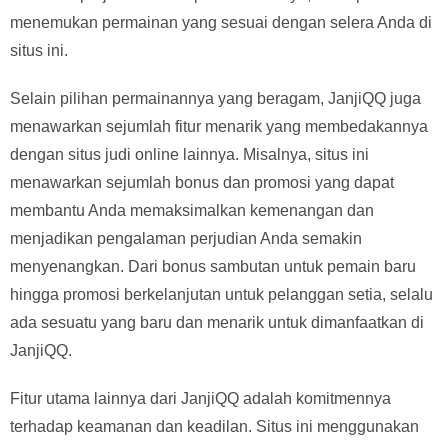
menemukan permainan yang sesuai dengan selera Anda di
situs ini.
Selain pilihan permainannya yang beragam, JanjiQQ juga
menawarkan sejumlah fitur menarik yang membedakannya
dengan situs judi online lainnya. Misalnya, situs ini
menawarkan sejumlah bonus dan promosi yang dapat
membantu Anda memaksimalkan kemenangan dan
menjadikan pengalaman perjudian Anda semakin
menyenangkan. Dari bonus sambutan untuk pemain baru
hingga promosi berkelanjutan untuk pelanggan setia, selalu
ada sesuatu yang baru dan menarik untuk dimanfaatkan di
JanjiQQ.
Fitur utama lainnya dari JanjiQQ adalah komitmennya
terhadap keamanan dan keadilan. Situs ini menggunakan