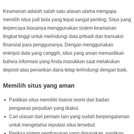
Keamanan adalah salah satu alasan utama mengapa
memilih situs judi bola yang tepat sangat penting. Situs yang
terpercaya biasanya menggunakan sistem keamanan
tingkat tinggi untuk melindungi data pribadi dan transaksi
finansial para penggunanya. Dengan menggunakan
enkripsi data yang canggih, situs yang aman memastikan
bahwa informasi yang Anda masukkan saat melakukan
deposit atau penarikan dana tetap terlindungi dengan baik.
Memilih situs yang aman
Pastikan situs memiliki lisensi resmi dari badan
pengawas perjudian yang diakui.
Cari ulasan dari pemain lain yang sudah berpengalaman
untuk mengetahui reputasi situs tersebut.
Periksa sistem pembayaran yang digunakan, pastikan