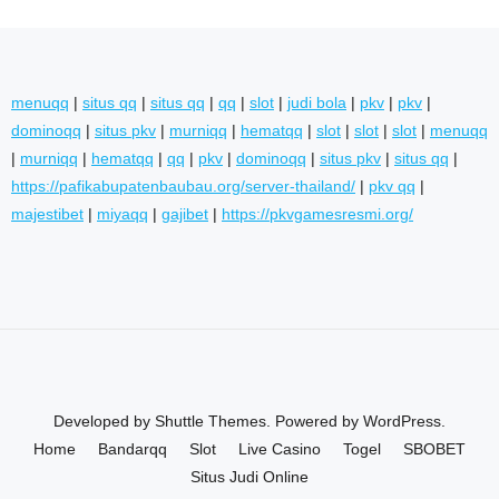
menuqq
|
situs qq
|
situs qq
|
qq
|
slot
|
judi bola
|
pkv
|
pkv
|
dominoqq
|
situs pkv
|
murniqq
|
hematqq
|
slot
|
slot
|
slot
|
menuqq
|
murniqq
|
hematqq
|
qq
|
pkv
|
dominoqq
|
situs pkv
|
situs qq
|
https://pafikabupatenbaubau.org/server-thailand/
|
pkv qq
|
majestibet
|
miyaqq
|
gajibet
|
https://pkvgamesresmi.org/
Developed by
Shuttle Themes
. Powered by
WordPress
.
Home
Bandarqq
Slot
Live Casino
Togel
SBOBET
Situs Judi Online