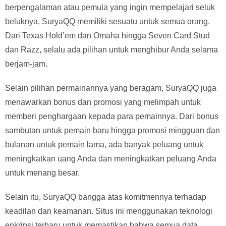
berpengalaman atau pemula yang ingin mempelajari seluk
beluknya, SuryaQQ memiliki sesuatu untuk semua orang.
Dari Texas Hold’em dan Omaha hingga Seven Card Stud
dan Razz, selalu ada pilihan untuk menghibur Anda selama
berjam-jam.
Selain pilihan permainannya yang beragam, SuryaQQ juga
menawarkan bonus dan promosi yang melimpah untuk
memberi penghargaan kepada para pemainnya. Dari bonus
sambutan untuk pemain baru hingga promosi mingguan dan
bulanan untuk pemain lama, ada banyak peluang untuk
meningkatkan uang Anda dan meningkatkan peluang Anda
untuk menang besar.
Selain itu, SuryaQQ bangga atas komitmennya terhadap
keadilan dan keamanan. Situs ini menggunakan teknologi
enkripsi terbaru untuk memastikan bahwa semua data