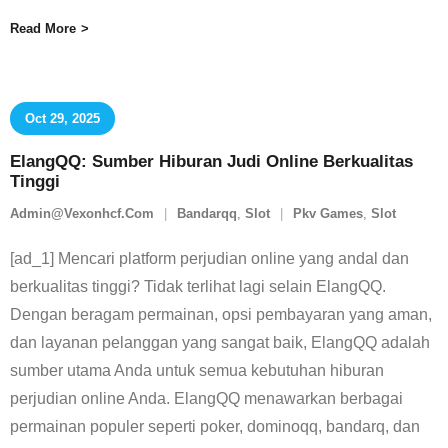
Read More
Oct 29, 2025
ElangQQ: Sumber Hiburan Judi Online Berkualitas
Tinggi
Admin@vexonhcf.com
Bandarqq
,
Slot
Pkv Games
,
Slot
[ad_1] Mencari platform perjudian online yang andal dan
berkualitas tinggi? Tidak terlihat lagi selain ElangQQ.
Dengan beragam permainan, opsi pembayaran yang aman,
dan layanan pelanggan yang sangat baik, ElangQQ adalah
sumber utama Anda untuk semua kebutuhan hiburan
perjudian online Anda. ElangQQ menawarkan berbagai
permainan populer seperti poker, dominoqq, bandarq, dan