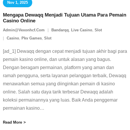
Nov 1, 2025
Mengapa Dewaqq Menjadi Tujuan Utama Para Pemain
Casino Online
Admin@vexonhcf.com
Bandarqq
,
Live Casino
,
Slot
Casino
,
Pkv Games
,
Slot
[ad_1] Dewaqq dengan cepat menjadi tujuan akhir bagi para
pemain kasino online, dan untuk alasan yang bagus.
Dengan beragam permainan, platform yang aman dan
ramah pengguna, serta layanan pelanggan terbaik, Dewaqq
menawarkan semua yang diinginkan pemain di kasino
online. Salah satu daya tarik terbesar Dewaqq adalah
koleksi permainannya yang luas. Baik Anda penggemar
permainan kasino
…
Read More