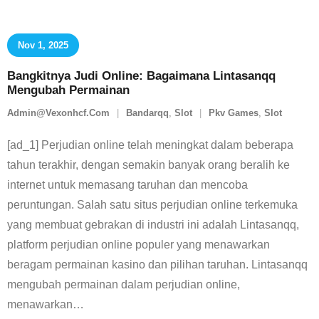
Nov 1, 2025
Bangkitnya Judi Online: Bagaimana Lintasanqq
Mengubah Permainan
Admin@vexonhcf.com
Bandarqq
,
Slot
Pkv Games
,
Slot
[ad_1] Perjudian online telah meningkat dalam beberapa
tahun terakhir, dengan semakin banyak orang beralih ke
internet untuk memasang taruhan dan mencoba
peruntungan. Salah satu situs perjudian online terkemuka
yang membuat gebrakan di industri ini adalah Lintasanqq,
platform perjudian online populer yang menawarkan
beragam permainan kasino dan pilihan taruhan. Lintasanqq
mengubah permainan dalam perjudian online,
menawarkan
…