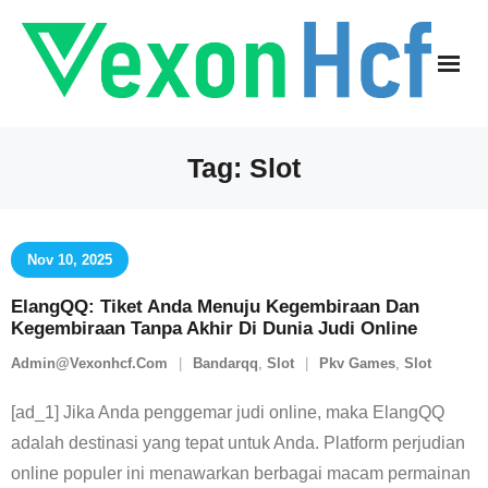
Skip
to
content
Tag:
Slot
Nov 10, 2025
ElangQQ: Tiket Anda Menuju Kegembiraan Dan
Kegembiraan Tanpa Akhir Di Dunia Judi Online
Admin@vexonhcf.com
Bandarqq
,
Slot
Pkv Games
,
Slot
[ad_1] Jika Anda penggemar judi online, maka ElangQQ
adalah destinasi yang tepat untuk Anda. Platform perjudian
online populer ini menawarkan berbagai macam permainan