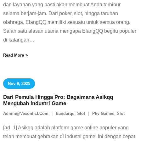
dan layanan yang pasti akan membuat Anda terhibur
selama berjam-jam. Dari poker, slot, hingga taruhan
olahraga, ElangQQ memiliki sesuatu untuk semua orang.
Salah satu alasan utama mengapa ElangQQ begitu populer
di kalangan
…
Read More
Nov 9, 2025
Dari Pemula Hingga Pro: Bagaimana Asikqq
Mengubah Industri Game
Admin@vexonhcf.com
Bandarqq
,
Slot
Pkv Games
,
Slot
[ad_1] Asikqq adalah platform game online populer yang
telah membuat gebrakan di industri game. Ini dengan cepat