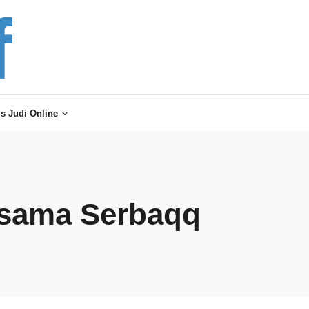
us Judi Online
rsama Serbaqq