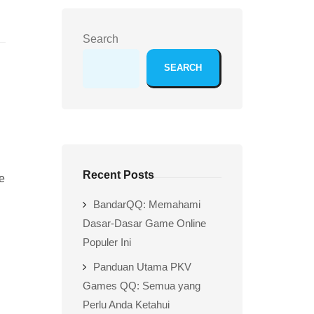
Search
SEARCH
Recent Posts
e
BandarQQ: Memahami
Dasar-Dasar Game Online
Populer Ini
Panduan Utama PKV
Games QQ: Semua yang
Perlu Anda Ketahui