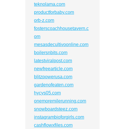
teknolama.com
productforbaby.com
orb-z.com
fosterscoachhousetavern.c
om
mesasdecultivoonline.com
boilersnbits.com
latestviralpost.com
newfreearticle.com
blitzpowerusa.com
gardenofeaten.com
hycys05.com
onemoremilerunning.com
snowboardsteez.com
instagrambioforgirls.com
cashflowxfiles.com