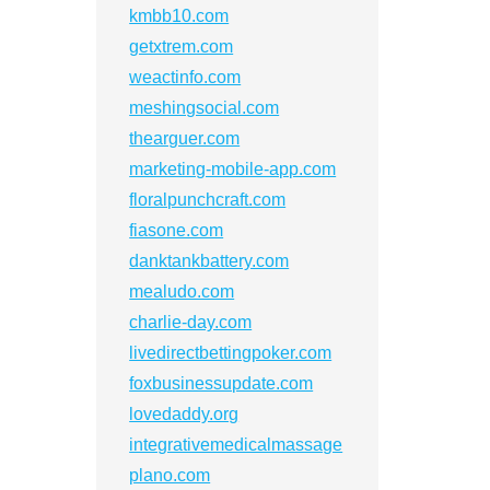
kmbb10.com
getxtrem.com
weactinfo.com
meshingsocial.com
thearguer.com
marketing-mobile-app.com
floralpunchcraft.com
fiasone.com
danktankbattery.com
mealudo.com
charlie-day.com
livedirectbettingpoker.com
foxbusinessupdate.com
lovedaddy.org
integrativemedicalmassage
plano.com