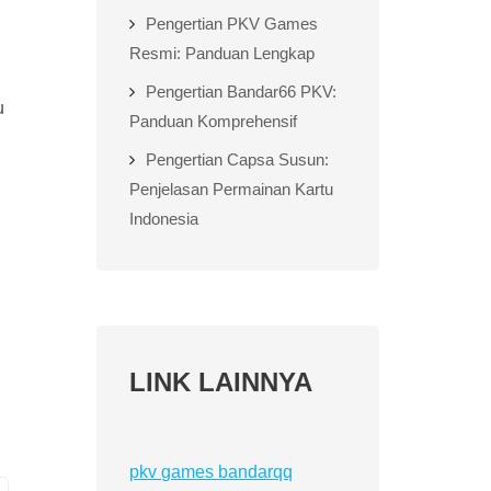
Pengertian PKV Games
Resmi: Panduan Lengkap
Pengertian Bandar66 PKV:
u
Panduan Komprehensif
Pengertian Capsa Susun:
Penjelasan Permainan Kartu
Indonesia
LINK LAINNYA
pkv games bandarqq