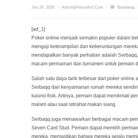
Jun 24, 2026
Admin@vexonhcf.com
Bandarqq
[ad_1]
Poker online menjadi semakin populer dalam be
menguji keterampilan dan keberuntungan mereka
mendapatkan banyak perhatian adalah Serbaqq,
macam permainan dan turnamen untuk pemain da
Salah satu daya tarik terbesar dari poker onli
Serbaqq dari kenyamanan rumah mereka sendiri
kasino fisik. Artinya, pemain dapat menikmati p
malam atau saat istirahat makan siang.
Serbaqq juga menawarkan berbagai macam perma
Seven Card Stud. Pemain dapat memilih permaina
mereka, memastikan bahwa mereka selalu memil