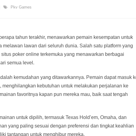
Pkv Games
berapa tahun terakhir, menawarkan pemain kesempatan untuk
 melawan lawan dari seluruh dunia. Salah satu platform yang
 situs poker online terkemuka yang menawarkan berbagai
ri semua level.
ne adalah kemudahan yang ditawarkannya. Pemain dapat masuk k
, menghilangkan kebutuhan untuk melakukan perjalanan ke
ermainan favoritnya kapan pun mereka mau, baik saat tengah
inan untuk dipilih, termasuk Texas Hold’em, Omaha, dan
n yang paling sesuai dengan preferensi dan tingkat keahlian
iki tantangan untuk menghibur mereka.